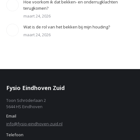
Hoe voorkom ik dat bekken- en onderrugklachten
terugkomen?
maart 24, 2026
Wat is de rol van het bekken bij mijn houding?
maart 24, 2026
Fysio Eindhoven Zuid
Toon Schröderlaan 2
5644 HS Eindhoven
Email
info@fysio-eindhoven-zuid.nl
Telefoon